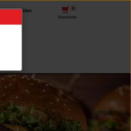
0
e Spezialitäten
Warenkorb
t & Eis
ke