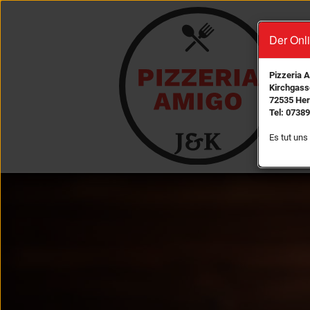
Der Onli
Pizzeria 
Kirchgass
72535 Her
Tel: 07389
Es tut uns 