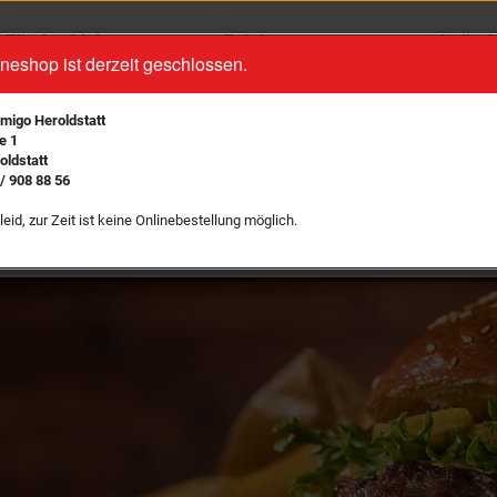
Für den kleinen
Salate
Indisch
neshop ist derzeit geschlossen.
Hunger
Burger
Desser
Pizza
Wraps
Geträn
Amigo Heroldstatt
Pizzabrötchen
e 1
Fleischgerichte
oldstatt
Auflauf
/ 908 88 56
Brot
Pasta
leid, zur Zeit ist keine Onlinebestellung möglich.