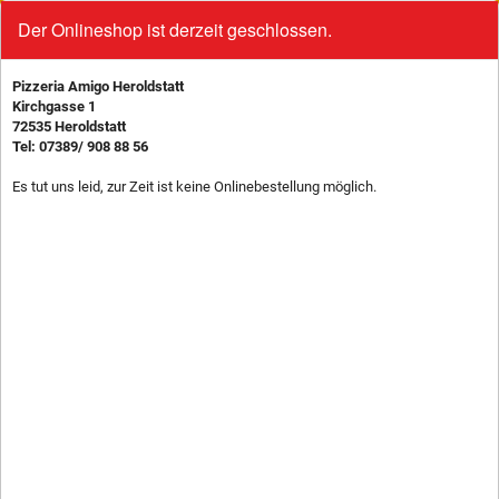
Der Onlineshop ist derzeit geschlossen.
0
BROT
To
na
Pizzeria Amigo Heroldstatt
224
Knobi-Brot
Kirchgasse 1
2,50 €
72535 Heroldstatt
gegrilltes Ciabattabrot mit
Tel: 07389/ 908 88 56
Knoblauchbutter
Es tut uns leid, zur Zeit ist keine Onlinebestellung möglich.
227b
Schnitzel-Brot
7,99 €
Ciabattabrot, mit Putenschnitzel,
Tomatensauce, Käse
225
Margarita-Brot
3,95 €
Ciabattabrot, mit Tomatensauce, Käse
226
Salami-Brot
4,95 €
Ciabattabrot, mit Salami,
Tomatensauce, Käse