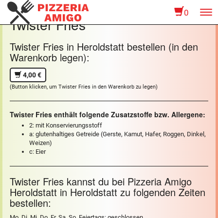
0
To
Twister Fries
na
Twister Fries in Heroldstatt bestellen (in den
Warenkorb legen):
4,00 €
(Button klicken, um Twister Fries in den Warenkorb zu legen)
Twister Fries enthält folgende Zusatzstoffe bzw. Allergene:
2: mit Konservierungsstoff
a: glutenhaltiges Getreide (Gerste, Kamut, Hafer, Roggen, Dinkel,
Weizen)
c: Eier
Twister Fries kannst du bei Pizzeria Amigo
Heroldstatt in Heroldstatt zu folgenden Zeiten
bestellen:
Mo, Di, Mi, Do, Fr, Sa, So, Feiertags: geschlossen