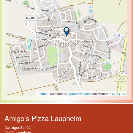
Leaflet
| Map data ©
OpenStreetMap
contributors,
CC-BY-SA
Amigo's Pizza Laupheim
Danziger Str. 62
88471 Laupheim