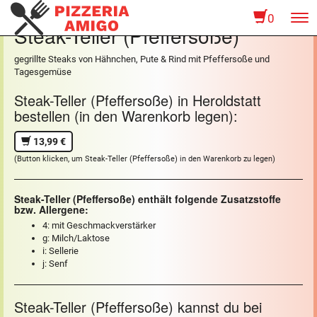
0
To
Steak-Teller (Pfeffersoße)
na
gegrillte Steaks von Hähnchen, Pute & Rind mit Pfeffersoße und
Tagesgemüse
Steak-Teller (Pfeffersoße) in Heroldstatt
bestellen (in den Warenkorb legen):
13,99 €
(Button klicken, um Steak-Teller (Pfeffersoße) in den Warenkorb zu legen)
Steak-Teller (Pfeffersoße) enthält folgende Zusatzstoffe
bzw. Allergene:
4: mit Geschmackverstärker
g: Milch/Laktose
i: Sellerie
j: Senf
Steak-Teller (Pfeffersoße) kannst du bei