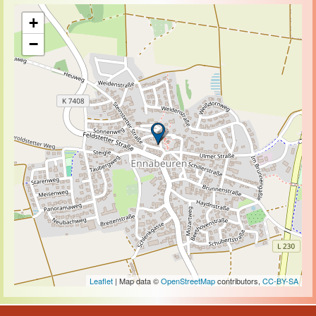
+
−
Leaflet
| Map data ©
OpenStreetMap
contributors,
CC-BY-SA