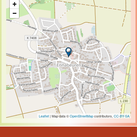
+
−
Leaflet
| Map data ©
OpenStreetMap
contributors,
CC-BY-SA