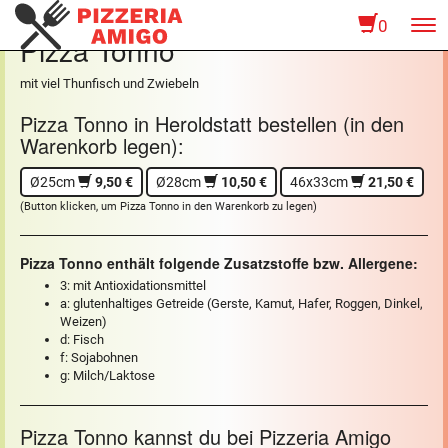
0
To
Pizza Tonno
na
mit viel Thunfisch und Zwiebeln
Pizza Tonno in Heroldstatt bestellen (in den
Warenkorb legen):
Ø25cm
9,50 €
Ø28cm
10,50 €
46x33cm
21,50 €
(Button klicken, um Pizza Tonno in den Warenkorb zu legen)
Pizza Tonno enthält folgende Zusatzstoffe bzw. Allergene:
3: mit Antioxidationsmittel
a: glutenhaltiges Getreide (Gerste, Kamut, Hafer, Roggen, Dinkel,
Weizen)
d: Fisch
f: Sojabohnen
g: Milch/Laktose
Pizza Tonno kannst du bei Pizzeria Amigo