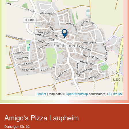
Leaflet
| Map data ©
OpenStreetMap
contributors,
CC-BY-SA
Amigo's Pizza Laupheim
Danziger Str. 62