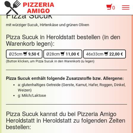
0
To
Pizza Sucuk
na
mit würziger Sucuk, Hirtenkäse und grünen Oliven
Pizza Sucuk in Heroldstatt bestellen (in den
Warenkorb legen):
Ø25cm
9,50 €
Ø28cm
11,00 €
46x33cm
22,00 €
(Button klicken, um Pizza Sucuk in den Warenkorb zu legen)
Pizza Sucuk enthält folgende Zusatzstoffe bzw. Allergene:
a: glutenhaltiges Getreide (Gerste, Kamut, Hafer, Roggen, Dinkel,
Weizen)
g: Milch/Laktose
Pizza Sucuk kannst du bei Pizzeria Amigo
Heroldstatt in Heroldstatt zu folgenden Zeiten
bestellen: