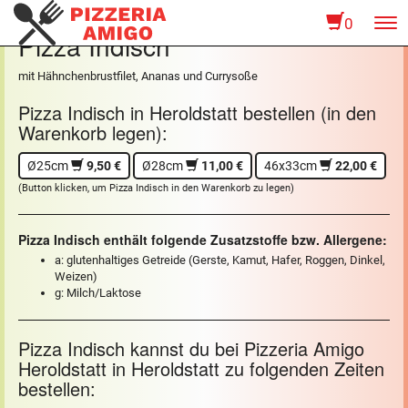
0
To
Pizza Indisch
na
mit Hähnchenbrustfilet, Ananas und Currysoße
Pizza Indisch in Heroldstatt bestellen (in den
Warenkorb legen):
Ø25cm
9,50 €
Ø28cm
11,00 €
46x33cm
22,00 €
(Button klicken, um Pizza Indisch in den Warenkorb zu legen)
Pizza Indisch enthält folgende Zusatzstoffe bzw. Allergene:
a: glutenhaltiges Getreide (Gerste, Kamut, Hafer, Roggen, Dinkel,
Weizen)
g: Milch/Laktose
Pizza Indisch kannst du bei Pizzeria Amigo
Heroldstatt in Heroldstatt zu folgenden Zeiten
bestellen: