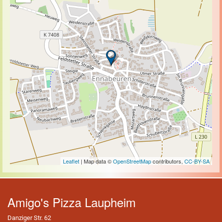
Leaflet
| Map data ©
OpenStreetMap
contributors,
CC-BY-SA
Amigo's Pizza Laupheim
Danziger Str. 62