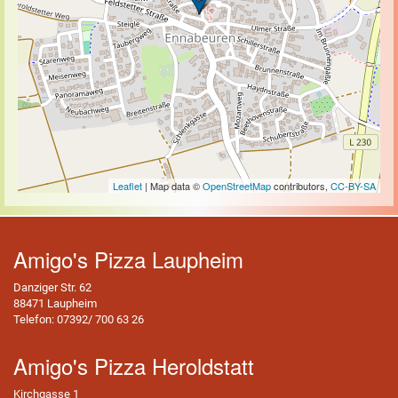
Leaflet
| Map data ©
OpenStreetMap
contributors,
CC-BY-SA
Amigo's Pizza Laupheim
Danziger Str. 62
88471 Laupheim
Telefon: 07392/ 700 63 26
Amigo's Pizza Heroldstatt
Kirchgasse 1