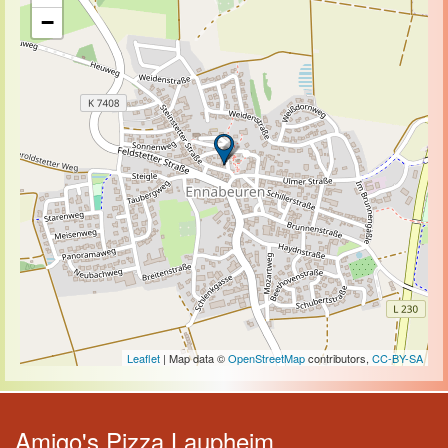
−
Leaflet
| Map data ©
OpenStreetMap
contributors,
CC-BY-SA
Amigo's Pizza Laupheim